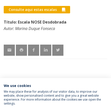
Consulte aqui estas escalas
Título: Escala NOSE Desdobrada
Autor: Marina Duque Fonseca
LATEST NEWS
We use cookies
We may place these for analysis of our visitor data, to improve our
website, show personalised content and to give you a great website
experience. For more information about the cookies we use open the
Política de Privacidade
Termos e Condições
settings.
Direitos do Titular dos Dados