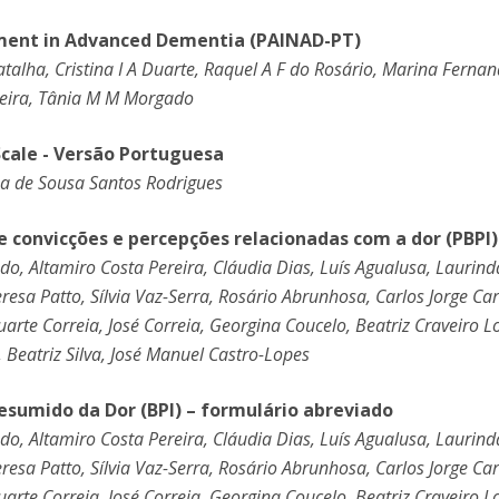
sment in Advanced Dementia (PAINAD-PT)
talha, Cristina I A Duarte, Raquel A F do Rosário, Marina Ferna
ereira, Tânia M M Morgado
Scale - Versão Portuguesa
na de Sousa Santos Rodrigues
de convicções e percepções relacionadas com a dor (PBPI)
vedo, Altamiro Costa Pereira, Cláudia Dias, Luís Agualusa, Laurind
esa Patto, Sílvia Vaz-Serra, Rosário Abrunhosa, Carlos Jorge Ca
uarte Correia, José Correia, Georgina Coucelo, Beatriz Craveiro L
 Beatriz Silva, José Manuel Castro-Lopes
Resumido da Dor (BPI) – formulário abreviado
vedo, Altamiro Costa Pereira, Cláudia Dias, Luís Agualusa, Laurind
esa Patto, Sílvia Vaz-Serra, Rosário Abrunhosa, Carlos Jorge Ca
uarte Correia, José Correia, Georgina Coucelo, Beatriz Craveiro L