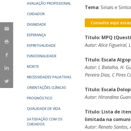
AVALIAÇÃO PROFISSIONAL
Tema
: Sinais e Sint
CUIDADOR
Consulte aqui estas
DIGNIDADE
ESPERANÇA
Título: MPQ (Questi
Autor: Alice Figueiral
ESPIRITUALIDADE
FUNCIONALIDADE
Título: Escala Algop
MORTE
Autor: L Batalha, H. G
Pereira Dias, C Pires 
NECESSIDADES PALIATIVAS
ORIENTAÇÕES CLÍNICAS
Título: Escala Dolop
Autor: Hirondina Gua
PROGNÓSTICO
QUALIDADE DE VIDA
Título: Lista de it
limitada na comun
SATISFAÇÃO COM OS
CUIDADOS
Autor: Renato Santos,