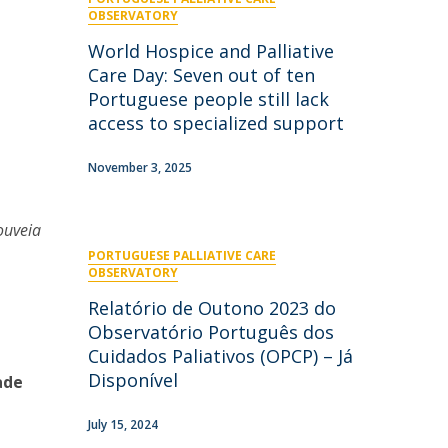
niciativas Nacionais
icrocredenciais
OBSERVATORY
Transform4Europe
World Hospice and Palliative
UCP2 Mental Health
Care Day: Seven out of ten
UCP4SUCCESS
Portuguese people still lack
access to specialized support
ontacts
November 3, 2025
ouveia
PORTUGUESE PALLIATIVE CARE
OBSERVATORY
Relatório de Outono 2023 do
Observatório Português dos
Cuidados Paliativos (OPCP) – Já
Disponível
ade
July 15, 2024