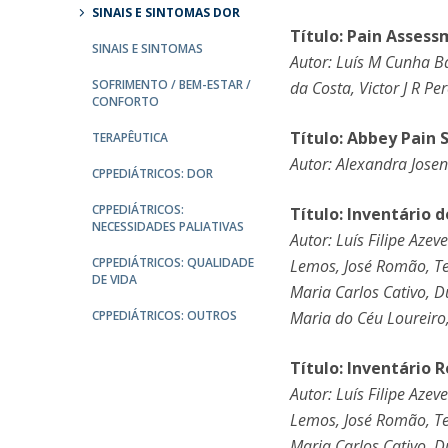
SINAIS E SINTOMAS DOR
Título: Pain Asses
SINAIS E SINTOMAS
Autor: Luís M Cunha Ba
SOFRIMENTO / BEM-ESTAR /
da Costa, Victor J R P
CONFORTO
Título: Abbey Pain 
TERAPÊUTICA
Autor: Alexandra Jose­
CPPEDIÁTRICOS: DOR
CPPEDIÁTRICOS:
Título: Inventário 
NECESSIDADES PALIATIVAS
Autor: Luís Filipe Aze
CPPEDIÁTRICOS: QUALIDADE
Lemos, José Romão, Ter
DE VIDA
Maria Carlos Cativo, D
CPPEDIÁTRICOS: OUTROS
Maria do Céu Loureiro,
Título: Inventário 
Autor: Luís Filipe Aze
Lemos, José Romão, Ter
Maria Carlos Cativo, D