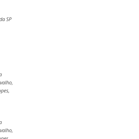
nda SP
a
rvalho,
opes,
a
rvalho,
opes,