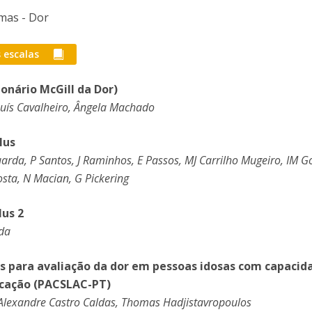
I
M
omas - Dor
 escalas
onário McGill da Dor)
C
, Luís Cavalheiro, Ângela Machado
lus
uarda, P Santos, J Raminhos, E Passos, MJ Carrilho Mugeiro, IM G
Costa, N Macian, G Pickering
lus 2
rda
ens para avaliação da dor em pessoas idosas com capacid
icação (PACSLAC-PT)
 Alexandre Castro Caldas, Thomas Hadjistavropoulos