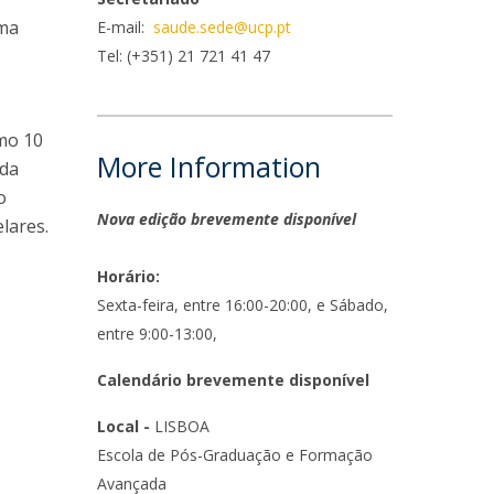
niciativas Nacionais
icrocredenciais
uma
E-mail:
saude.sede@ucp.pt
Transform4Europe
Tel: (+351) 21 721 41 47
UCP2 Mental Health
UCP4SUCCESS
imo 10
ontacts
More Information
 da
o
Nova edição brevemente disponível
lares.
Horário:
Sexta-feira, entre 16:00-20:00, e Sábado,
entre 9:00-13:00,
Calendário brevemente disponível
Local -
LISBOA
Escola de Pós-Graduação e Formação
Avançada