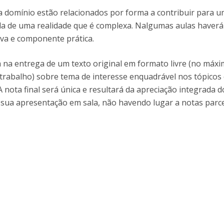
I
M
a domínio estão relacionados por forma a contribuir para 
cida de uma realidade que é complexa. Nalgumas aulas haverá
va e componente prática.
rá na entrega de um texto original em formato livre (no máx
C
trabalho) sobre tema de interesse enquadrável nos tópicos
 nota final será única e resultará da apreciação integrada d
a sua apresentação em sala, não havendo lugar a notas parce