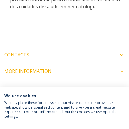
dos cuidados de saúde em neonatologia.
CONTACTS
MORE INFORMATION
COORDINATORS
We use cookies
We may place these for analysis of our visitor data, to improve our
website, show personalised content and to give you a great website
experience. For more information about the cookies we use open the
Política de Privacidade
Termos e Condições
settings.
Direitos do Titular dos Dados