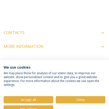
CONTACTS
MORE INFORMATION
COORDINATORS
We use cookies
We may place these for analysis of our visitor data, to improve our
website, show personalised content and to give you a great website
experience. For more information about the cookies we use open the
Política de Privacidade
Termos e Condições
settings.
Direitos do Titular dos Dados
Accept all
Deny
No, adjust