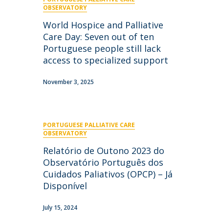
niciativas Nacionais
icrocredenciais
OBSERVATORY
Transform4Europe
World Hospice and Palliative
UCP2 Mental Health
Care Day: Seven out of ten
UCP4SUCCESS
Portuguese people still lack
access to specialized support
ontacts
November 3, 2025
PORTUGUESE PALLIATIVE CARE
OBSERVATORY
Relatório de Outono 2023 do
Observatório Português dos
Cuidados Paliativos (OPCP) – Já
Disponível
July 15, 2024