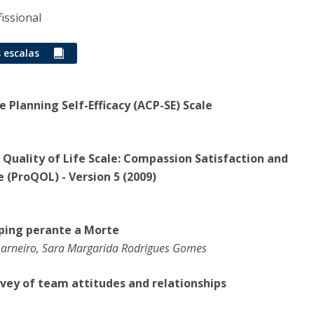
I
M
fissional
 escalas
C
e Planning Self-Efficacy (ACP-SE) Scale
l Quality of Life Scale: Compassion Satisfaction and
(ProQOL) - Version 5 (2009)
oping perante a Morte
marneiro, Sara Margarida Rodrigues Gomes
rvey of team attitudes and relationships