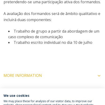
pretendendo-se uma participação ativa dos formandos.
A avaliação dos formandos será de âmbito qualitativo e
incluirá duas componentes:
Trabalho de grupo a partir da abordagem de um
caso complexo de comunicação
Trabalho escrito individual no dia 10 de julho
MORE INFORMATION
COORDINATORS
We use cookies
We may place these for analysis of our visitor data, to improve our
website, show personalised content and to give you a great website