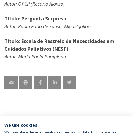
Autor: OPCP (Rosario Alonso)
Título: Pergunta Surpresa
Autor: Paulo Faria de Sousa, Miguel Julião
Título: Escala de Rastreio de Necessidades em
Cuidados Paliativos (NEST)
Autor: Maria Paula Pamplona
LATEST NEWS
We use cookies
We may place these for analysis of our visitor data, to improve our