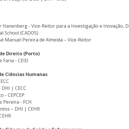
I
M
r Hanenberg - Vice-Reitor para a Investigação e Inovação, D
ral School (CADOS)
sé Manuel Pereira de Almeida – Vice-Reitor
C
de Direito (Porto)
e Faria - CEID
 de Ciências Humanas
 CECC
– DHI | CECC
co - CEPCEP
s Pereira - FCH
antos – DHI | CEHR
 CEHR