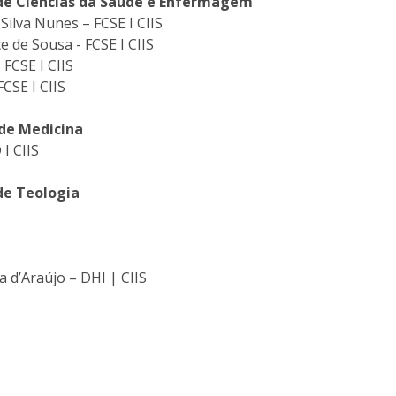
 de Ciências da Saúde e Enfermagem
Silva Nunes – FCSE I CIIS
ce de Sousa - FCSE I CIIS
– FCSE I CIIS
 FCSE I CIIS
de Medicina
 I CIIS
de Teologia
 d’Araújo – DHI | CIIS