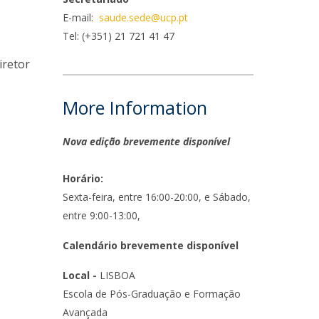
niciativas Nacionais
icrocredenciais
E-mail:
saude.sede@ucp.pt
Transform4Europe
Tel: (+351) 21 721 41 47
UCP2 Mental Health
iretor
UCP4SUCCESS
ontacts
More Information
Nova edição brevemente disponível
Horário:
Sexta-feira, entre 16:00-20:00, e Sábado,
entre 9:00-13:00,
Calendário brevemente disponível
Local -
LISBOA
Escola de Pós-Graduação e Formação
Avançada