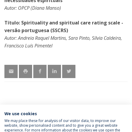
necessidades espirituais
Autor: OPCP (Diana Manso)
Título: Spirituality and spiritual care rating scale -
versão portuguesa (SSCRS)
Autor: Andreia Raquel Martins, Sara Pinto, Sílvia Caldeira,
Francisco Luís Pimentel
LATEST NEWS
We use cookies
We may place these for analysis of our visitor data, to improve our
website, show personalised content and to give you a great website
experience. For more information about the cookies we use open the
Política de Privacidade
Termos e Condições