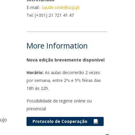
niciativas Nacionais
icrocredenciais
E-mail:
saude.sede@ucp.pt
Transform4Europe
Tel: (+351) 21 721 41 47
UCP2 Mental Health
UCP4SUCCESS
ontacts
More Information
Nova edição brevemente disponível
Horário:
As aulas decorrerão 2 vezes
por semana, entre 2ªs e 5ªs feiras das
18h às 22h.
Possibilidade de regime online ou
presencial
cujo
Protocolo de Cooperação