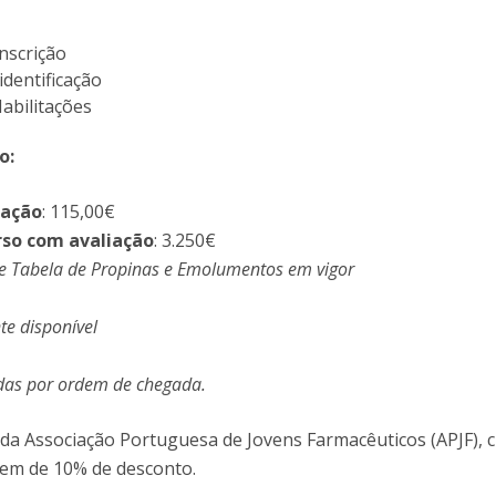
I
M
nscrição
dentificação
Habilitações
o:
C
uação
: 115,00€
rso com avaliação
: 3.250€
e Tabela de Propinas e Emolumentos em vigor
e disponível
das por ordem de chegada.
 da Associação Portuguesa de Jovens Farmacêuticos (APJF), 
uem de 10% de desconto.