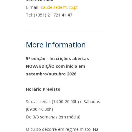
niciativas Nacionais
icrocredenciais
E-mail:
saude.sede@ucp.pt
Transform4Europe
Tel: (+351) 21 721 41 47
UCP2 Mental Health
UCP4SUCCESS
ontacts
More Information
5ª edição - Inscrições abertas
NOVA EDIÇÃO com início em
setembro/outubro 2026
Horário Previsto:
Sextas-feiras (14:00-20:00h) e Sábados
(09:00-16:00h)
De 3/3 semanas (em média)
O curso decorre em regime misto. Na