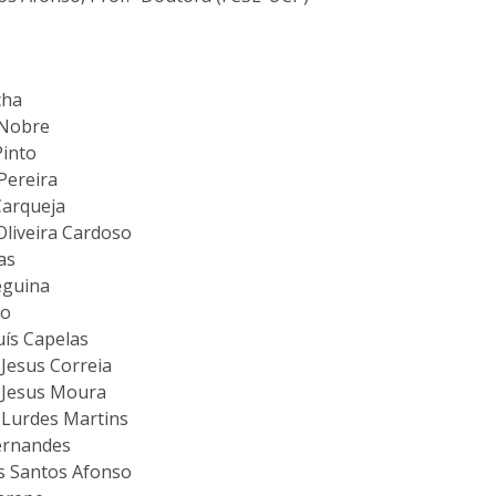
I
M
ocha
 Nobre
 Pinto
C
 Pereira
Carqueja
 Oliveira Cardoso
as
eguina
to
uís Capelas
 Jesus Correia
e Jesus Moura
e Lurdes Martins
Fernandes
os Santos Afonso