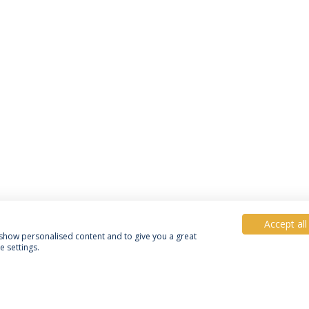
Accept all
, show personalised content and to give you a great
 settings.
Política de Privacidade
Termos e Condições
Direitos do Titular dos Dados