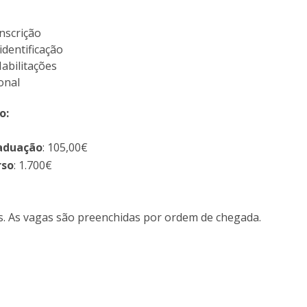
I
M
nscrição
dentificação
Habilitações
onal
C
o:
raduação
: 105,00€
rso
: 1.700€
s. As vagas são preenchidas por ordem de chegada.