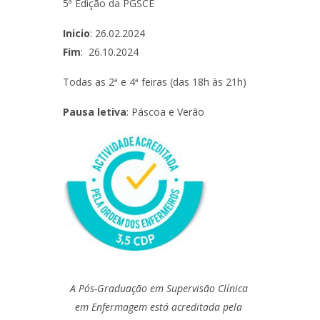
niciativas Nacionais
icrocredenciais
5ª Edição da PGSCE
Transform4Europe
Inicio
: 26.02.2024
UCP2 Mental Health
Fim
: 26.10.2024
UCP4SUCCESS
Todas as 2ª e 4ª feiras (das 18h às 21h)
ontacts
Pausa letiva
: Páscoa e Verão
A Pós-Graduação em Supervisão Clínica
em Enfermagem está acreditada pela