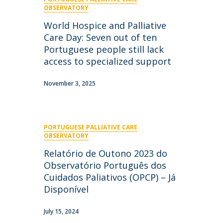
niciativas Nacionais
icrocredenciais
OBSERVATORY
Transform4Europe
World Hospice and Palliative
UCP2 Mental Health
Care Day: Seven out of ten
UCP4SUCCESS
Portuguese people still lack
access to specialized support
ontacts
November 3, 2025
PORTUGUESE PALLIATIVE CARE
OBSERVATORY
Relatório de Outono 2023 do
Observatório Português dos
Cuidados Paliativos (OPCP) – Já
Disponível
July 15, 2024