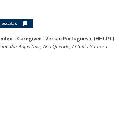
I
M
 escalas
 Index – Caregiver– Versão Portuguesa (HHI-PT)
C
Maria dos Anjos Dixe, Ana Querido, António Barbosa