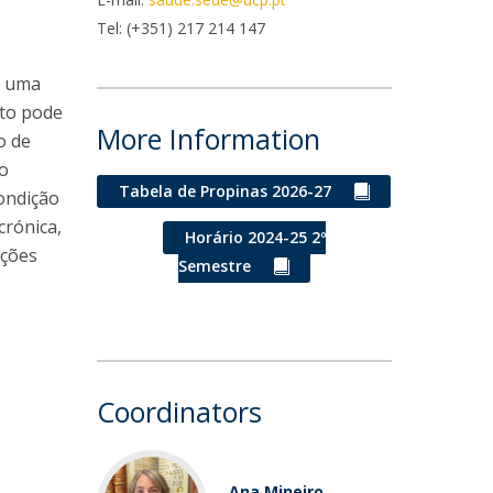
niciativas Nacionais
icrocredenciais
Tel: (+351) 217 214 147
Transform4Europe
UCP2 Mental Health
e uma
UCP4SUCCESS
ato pode
More Information
o de
ontacts
ão
Tabela de Propinas 2026-27
condição
crónica,
Horário 2024-25 2º
cções
Semestre
Coordinators
Ana Mineiro