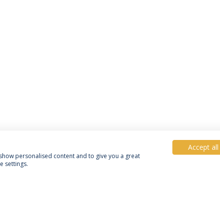
Accept all
, show personalised content and to give you a great
 settings.
Política de Privacidade
Termos e Condições
Direitos do Titular dos Dados