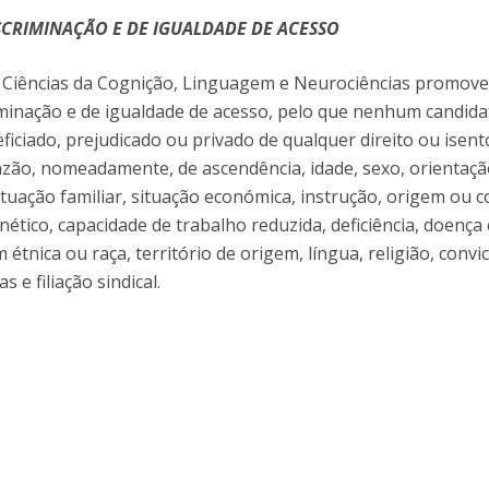
I
M
SCRIMINAÇÃO E DE IGUALDADE DE ACESSO
Ciências da Cognição, Linguagem e Neurociências promov
riminação e de igualdade de acesso, pelo que nenhum candid
eficiado, prejudicado ou privado de qualquer direito ou isent
C
zão, nomeadamente, de ascendência, idade, sexo, orientaç
 situação familiar, situação económica, instrução, origem ou 
nético, capacidade de trabalho reduzida, deficiência, doença 
 étnica ou raça, território de origem, língua, religião, convi
s e filiação sindical.