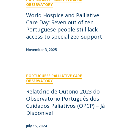
niciativas Nacionais
icrocredenciais
OBSERVATORY
Transform4Europe
World Hospice and Palliative
UCP2 Mental Health
Care Day: Seven out of ten
UCP4SUCCESS
Portuguese people still lack
access to specialized support
ontacts
November 3, 2025
PORTUGUESE PALLIATIVE CARE
OBSERVATORY
Relatório de Outono 2023 do
Observatório Português dos
Cuidados Paliativos (OPCP) – Já
Disponível
July 15, 2024