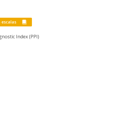
I
M
 escalas
ognostic Index (PPI)
C