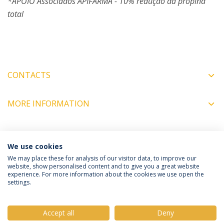
*APOIO Associados APIFARMA - 10% redução da propina
total
CONTACTS
MORE INFORMATION
COORDINATORS
We use cookies
We may place these for analysis of our visitor data, to improve our
website, show personalised content and to give you a great website
experience. For more information about the cookies we use open the
Política de Privacidade
Termos e Condições
settings.
Direitos do Titular dos Dados
Accept all
Deny