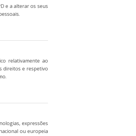
D e a alterar os seus
pessoais.
ico relativamente ao
 direitos e respetivo
mo.
inologias, expressões
nacional ou europeia