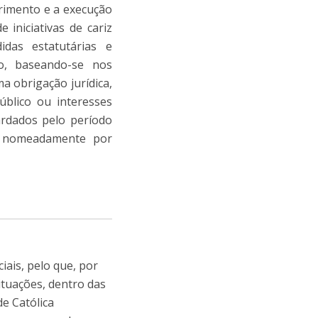
primento e a execução
 iniciativas de cariz
idas estatutárias e
to, baseando-se nos
a obrigação jurídica,
público ou interesses
ardados pelo período
s, nomeadamente por
iais, pelo que, por
ituações, dentro das
de Católica