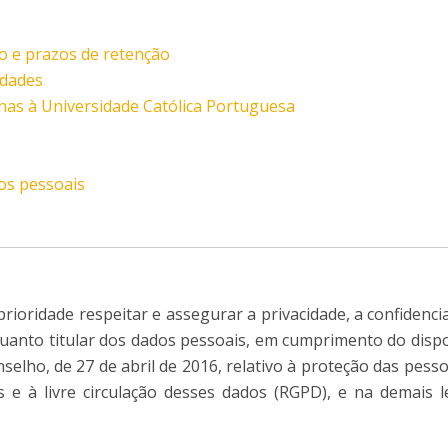
I
M
to e prazos de retenção
idades
rnas à Universidade Católica Portuguesa
C
os pessoais
ioridade respeitar e assegurar a privacidade, a confidenci
nquanto titular dos dados pessoais, em cumprimento do dis
elho, de 27 de abril de 2016, relativo à proteção das pess
 e à livre circulação desses dados (RGPD), e na demais l