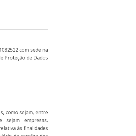
501082522 com sede na
 de Proteção de Dados
os, como sejam, entre
que sejam empresas,
lativa às finalidades