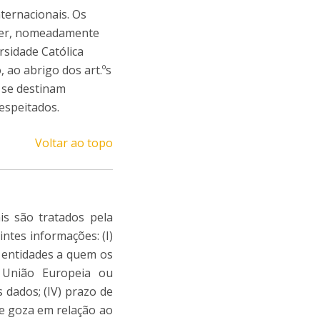
ternacionais. Os
orrer, nomeadamente
rsidade Católica
ao abrigo dos art.ºs
 se destinam
respeitados.
Voltar ao topo
is são tratados pela
ntes informações: (I)
) entidades a quem os
a União Europeia ou
 dados; (IV) prazo de
que goza em relação ao