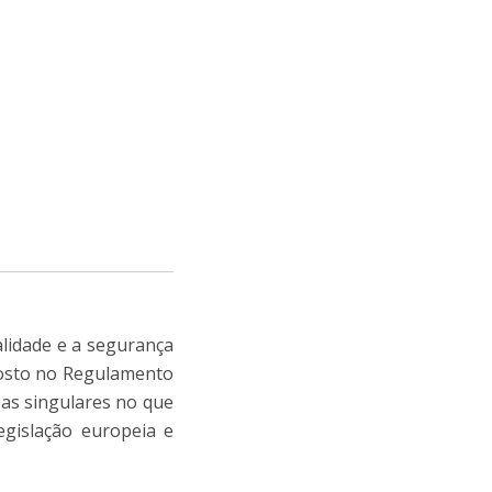
niciativas Nacionais
icrocredenciais
Transform4Europe
UCP2 Mental Health
UCP4SUCCESS
ontacts
alidade e a segurança
posto no Regulamento
oas singulares no que
egislação europeia e