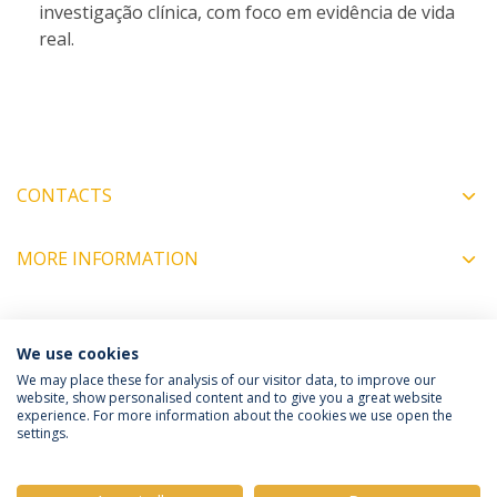
investigação clínica, com foco em evidência de vida
real.
CONTACTS
MORE INFORMATION
COORDINATORS
We use cookies
We may place these for analysis of our visitor data, to improve our
website, show personalised content and to give you a great website
experience. For more information about the cookies we use open the
Política de Privacidade
Termos e Condições
settings.
Direitos do Titular dos Dados