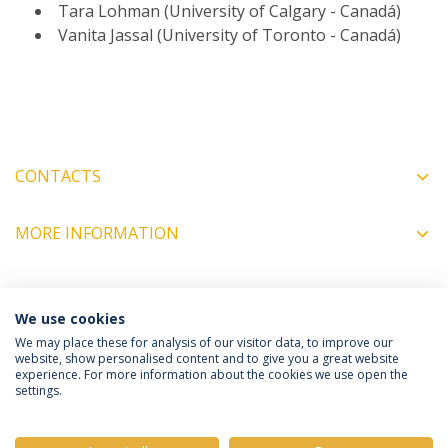
Tara Lohman (University of Calgary - Canadá)
Vanita Jassal (University of Toronto - Canadá)
CONTACTS
MORE INFORMATION
COORDINATORS
We use cookies
We may place these for analysis of our visitor data, to improve our
website, show personalised content and to give you a great website
experience. For more information about the cookies we use open the
Política de Privacidade
Termos e Condições
settings.
Direitos do Titular dos Dados