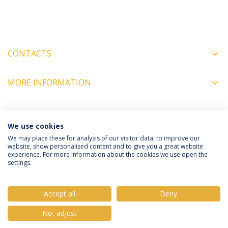
CONTACTS
MORE INFORMATION
COORDINATORS
We use cookies
We may place these for analysis of our visitor data, to improve our
website, show personalised content and to give you a great website
experience. For more information about the cookies we use open the
Política de Privacidade
Termos e Condições
settings.
Direitos do Titular dos Dados
Accept all
Deny
No, adjust
© 2026 Universidade Católica Portuguesa