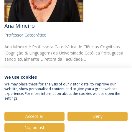
Ana Mineiro
Professor Catedrático
Ana Mineiro é Professora Catedrática de Ciências Cognitivas
(Cognição & Linguagem) da Universidade Católica Portuguesa
sendo atualmente Diretora da Faculdade…
We use cookies
We may place these for analysis of our visitor data, to improve our
website, show personalised content and to give you a great website
experience. For more information about the cookies we use open the
Política de Privacidade
Termos e Condições
settings.
Direitos do Titular dos Dados
Accept all
Deny
No, adjust
© 2026 Universidade Católica Portuguesa