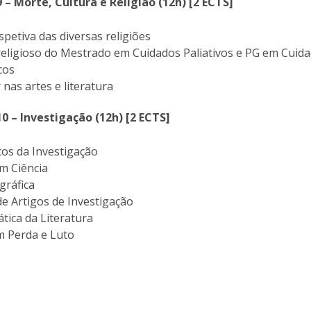
 – Morte, Cultura e Religião (12h) [2 ECTS]
petiva das diversas religiões
-religioso do Mestrado em Cuidados Paliativos e PG em Cuid
cos
 nas artes e literatura
10 – Investigação (12h) [2 ECTS]
icos da Investigação
m Ciência
ográfica
 de Artigos de Investigação
ática da Literatura
m Perda e Luto