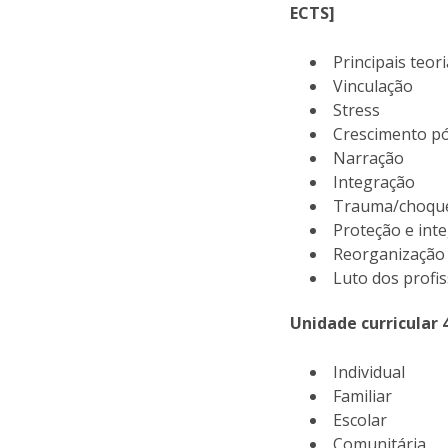
ECTS]
Principais teo
Vinculação
Stress
Crescimento p
Narração
Integração
Trauma/choq
Proteção e int
Reorganizaçã
Luto dos profi
Unidade curricular 
Individual
Familiar
Escolar
Comunitária