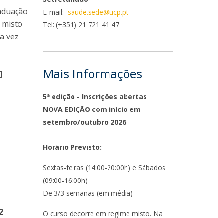
niciativas Nacionais
rogramas de Formação Avançada
raduação
E-mail:
saude.sede@ucp.pt
icrocredenciais
Transform4Europe
 misto
Tel: (+351) 21 721 41 47
UCP2 Mental Health
ma vez
UCP4SUCCESS
ontacts
Mais Informações
]
5ª edição - Inscrições abertas
NOVA EDIÇÃO com início em
setembro/outubro 2026
Horário Previsto:
Sextas-feiras (14:00-20:00h) e Sábados
(09:00-16:00h)
De 3/3 semanas (em média)
2
O curso decorre em regime misto. Na