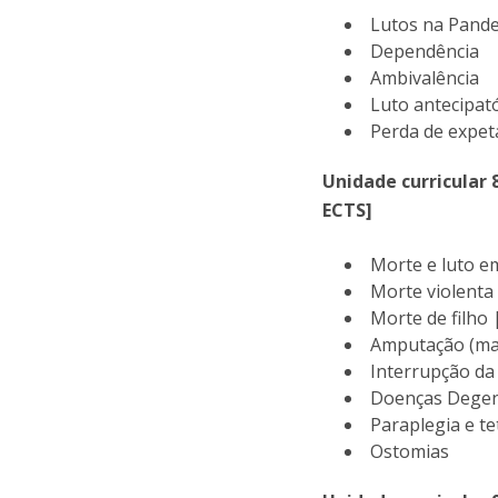
Lutos na Pand
Dependência
Ambivalência
Luto antecipat
Perda de expet
Unidade curricular 
ECTS]
Morte e luto e
Morte violent
Morte de filho
Amputação (m
Interrupção da
Doenças Degen
Paraplegia e t
Ostomias