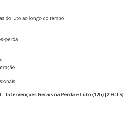
rias do luto ao longo do tempo
ós-perda
ue
egração
o
ssionais
4 – Intervenções Gerais na Perda e Luto (12h) [2 ECTS]