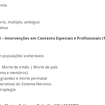
emia
ório, múltiplo, ambíguo
ativa
8 – Intervenções em Contexto Especiais e Profissionais (1
m populações vulneráveis
a
 | Morte de irmão | Morte de pais
ama e membros)
 gravidez e morte perinatal
erativas do Sistema Nervoso
etraplegia