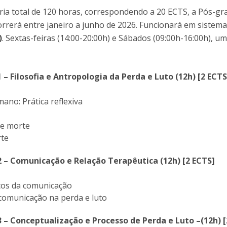
I
P
ia total de 120 horas, correspondendo a 20 ECTS, a Pós-g
M
rrerá entre janeiro a junho de 2026. Funcionará em sistema
)
. Sextas-feiras (14:00-20:00h) e Sábados (09:00h-16:00h), u
C
 – Filosofia e Antropologia da Perda e Luto (12h) [2 ECTS
ano: Prática reflexiva
e e morte
rte
2 – Comunicação e Relação Terapêutica (12h) [2 ECTS]
icos da comunicação
 comunicação na perda e luto
3 – Conceptualização e Processo de Perda e Luto –(12h) [