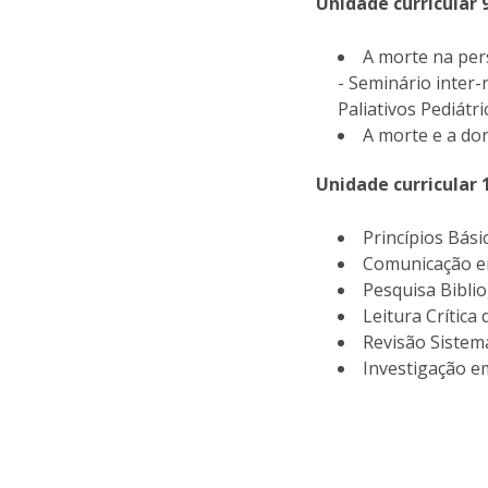
Unidade curricular 9
A morte na pers
- Seminário inter
Paliativos Pediátri
A morte e a dor
Unidade curricular 
Princípios Bás
Comunicação e
Pesquisa Bibli
Leitura Crítica
Revisão Sistem
Investigação e