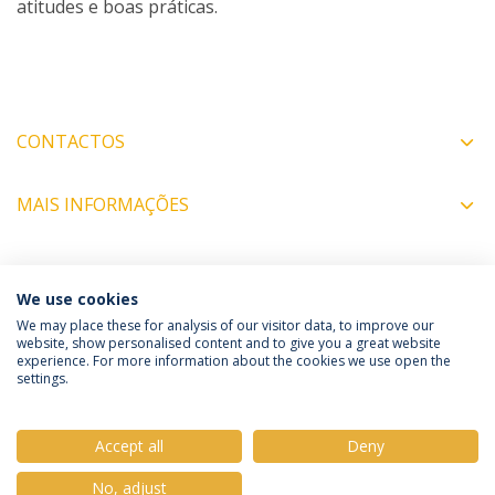
atitudes e boas práticas.
CONTACTOS
MAIS INFORMAÇÕES
COORDENADORES
We use cookies
We may place these for analysis of our visitor data, to improve our
website, show personalised content and to give you a great website
experience. For more information about the cookies we use open the
Política de Privacidade
Termos e Condições
settings.
Direitos do Titular dos Dados
Accept all
Deny
No, adjust