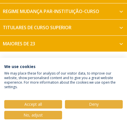
REGIME MUDANÇA PAR-INSTITUIÇÃO-CURSO
TITULARES DE CURSO SUPERIOR
MAIORES DE 23
We use cookies
Política de Privacidade
Termos e Condições
We may place these for analysis of our visitor data, to improve our
website, show personalised content and to give you a great website
Direitos do Titular dos Dados
experience. For more information about the cookies we use open the
settings.
Accept all
Deny
© 2026 Universidade Católica Portuguesa
No, adjust