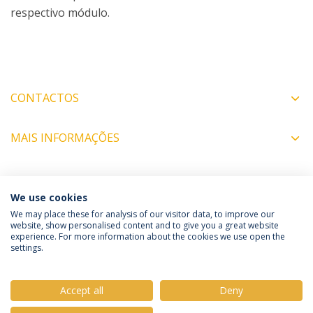
respectivo módulo.
CONTACTOS
MAIS INFORMAÇÕES
COORDENADORES
We use cookies
We may place these for analysis of our visitor data, to improve our
website, show personalised content and to give you a great website
experience. For more information about the cookies we use open the
Política de Privacidade
Termos e Condições
settings.
Direitos do Titular dos Dados
Accept all
Deny