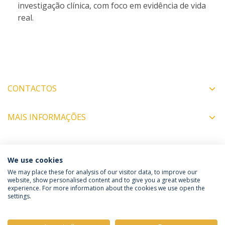
investigação clínica, com foco em evidência de vida
real.
CONTACTOS
MAIS INFORMAÇÕES
COORDENADORES
We use cookies
We may place these for analysis of our visitor data, to improve our
website, show personalised content and to give you a great website
experience. For more information about the cookies we use open the
Política de Privacidade
Termos e Condições
settings.
Direitos do Titular dos Dados