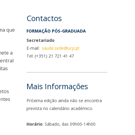
niciativas Nacionais
rogramas de Formação Avançada
icrocredenciais
Transform4Europe
Contactos
UCP2 Mental Health
UCP4SUCCESS
oma que
FORMAÇÃO PÓS-GRADUADA
Secretariado
ontacts
E-mail:
saude.sede@ucp.pt
mete a
Tel: (+351) 21 721 41 47
entral
itas
Mais Informações
etos
entes
Próxima edição ainda não se encontra
prevista no calendário académico.
Horário
: Sábado, das 09h00-14h00