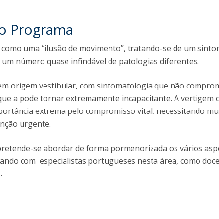
I
P
M
do Programa
da como uma “ilusão de movimento”, tratando-se de um sint
um número quase infindável de patologias diferentes.
C
tem origem vestibular, com sintomatologia que não compro
que a pode tornar extremamente incapacitante. A vertigem c
rtância extrema pelo compromisso vital, necessitando mu
enção urgente.
pretende-se abordar de forma pormenorizada os vários asp
ntando com especialistas portugueses nesta área, como doc
s.