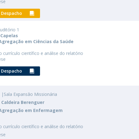
I
P
ese
M
Despacho
uditório 1
 Capelas
 Agregação em Ciências da Saúde
C
currículo científico e análise do relatório
ese
Despacho
|Sala Expansão Missionária
s Caldeira Berenguer
e Agregação em Enfermagem
currículo científico e análise do relatório
ese