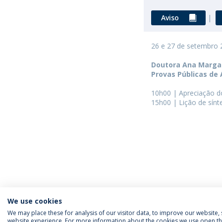
Aviso
|
26 e 27 de setembro
Doutora Ana Margar
Provas Públicas de
10h00 | Apreciação do 
15h00 | Lição de sínt
We use cookies
We may place these for analysis of our visitor data, to improve our website
website experience. For more information about the cookies we use open the