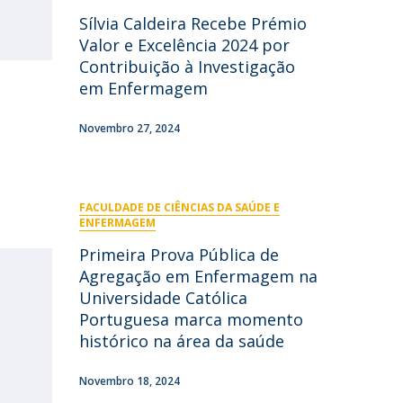
niciativas Nacionais
rogramas de Formação Avançada
Sílvia Caldeira Recebe Prémio
icrocredenciais
Transform4Europe
Valor e Excelência 2024 por
UCP2 Mental Health
Contribuição à Investigação
UCP4SUCCESS
em Enfermagem
ontacts
Novembro 27, 2024
FACULDADE DE CIÊNCIAS DA SAÚDE E
ENFERMAGEM
Primeira Prova Pública de
Agregação em Enfermagem na
Universidade Católica
Portuguesa marca momento
histórico na área da saúde
Novembro 18, 2024