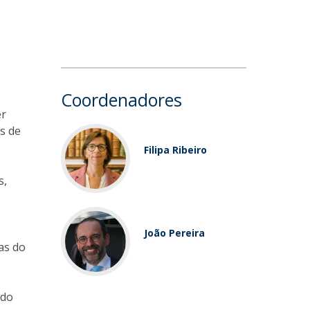
Coordenadores
er
s de
a;
Filipa Ribeiro
s,
João Pereira
as do
 do