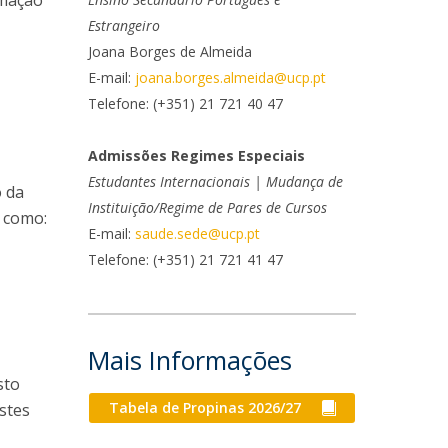
rmação
niciativas Nacionais
rogramas de Formação Avançada
Estrangeiro
icrocredenciais
Transform4Europe
Joana Borges de Almeida
UCP2 Mental Health
E-mail:
joana.borges.almeida@ucp.pt
UCP4SUCCESS
Telefone: (+351) 21 721 40 47
ontacts
Admissões Regimes Especiais
Estudantes Internacionais | Mudança de
o da
Instituição/Regime de Pares de Cursos
s como:
E-mail:
saude.sede@ucp.pt
Telefone: (+351) 21 721 41 47
Mais Informações
sto
Tabela de Propinas 2026/27
stes