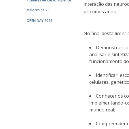
Titulares de Curso Superior
interação das neuroci
Maiores de 23
próximos anos.
OPEN DAY 2026
No final desta licenci
Demonstrar con
analisar e sintet
funcionamento do 
Identificar, es
celulares, genétic
Conhecer os con
implementando-os
mundo real;
Compreender os