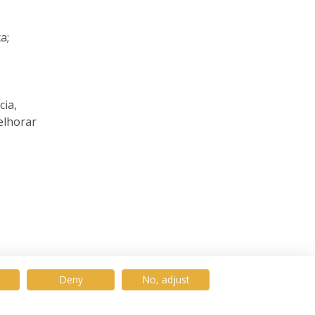
ca;
cia,
elhorar
Deny
No, adjust