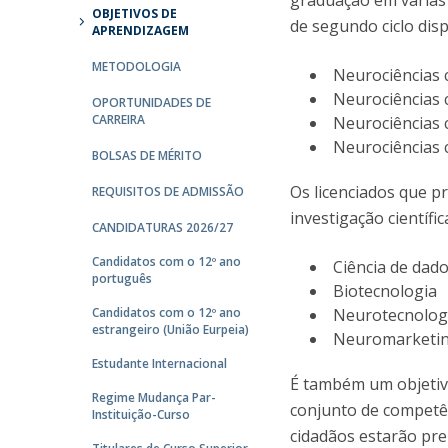
graduação em várias
OBJETIVOS DE
de segundo ciclo dis
APRENDIZAGEM
METODOLOGIA
Neurociências 
Neurociências 
OPORTUNIDADES DE
CARREIRA
Neurociências
Neurociências c
BOLSAS DE MÉRITO
Os licenciados que p
REQUISITOS DE ADMISSÃO
investigação científ
CANDIDATURAS 2026/27
Candidatos com o 12º ano
Ciência de dad
português
Biotecnologia
Candidatos com o 12º ano
Neurotecnolog
estrangeiro (União Eurpeia)
Neuromarketi
Estudante Internacional
É também um objetiv
Regime Mudança Par-
conjunto de competên
Instituição-Curso
cidadãos estarão prep