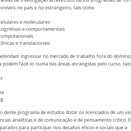
 áreas de investigação através dos vários programas de fo
I
P
poníveis no país e no estrangeiro, tais como
M
celulares e moleculares
cognitivas e comportamentais
 computacionais
C
línicas e translacionais
retendam ingressar no mercado de trabalho fora do domíni
ica podem fazê-lo numa das áreas abrangidas pelo curso, tai
os
ia
ng
o deste programa de estudos dotar os licenciados de um va
cias analíticas e de comunicação e de pensamento crítico. E
arados para participar nos desafios éticos e sociais que a