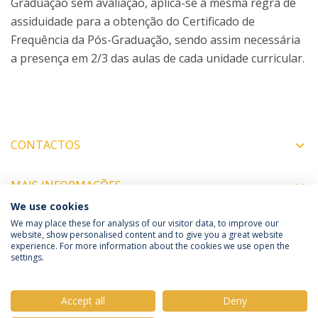
Graduação sem avaliação, aplica-se a mesma regra de
assiduidade para a obtenção do Certificado de
Frequência da Pós-Graduação, sendo assim necessária
a presença em 2/3 das aulas de cada unidade curricular.
CONTACTOS
MAIS INFORMAÇÕES
We use cookies
We may place these for analysis of our visitor data, to improve our
website, show personalised content and to give you a great website
experience. For more information about the cookies we use open the
Política de Privacidade
Termos e Condições
settings.
Direitos do Titular dos Dados
Accept all
Deny