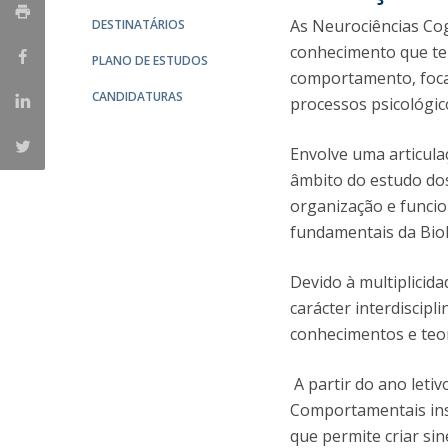
As Neurociências Co
DESTINATÁRIOS
conhecimento que te
PLANO DE ESTUDOS
comportamento, foca
CANDIDATURAS
processos psicológic
Envolve uma articul
âmbito do estudo do
organização e funci
fundamentais da Biol
Devido à multiplicid
carácter interdiscipl
conhecimentos e teo
A partir do ano leti
Comportamentais ins
que permite criar si