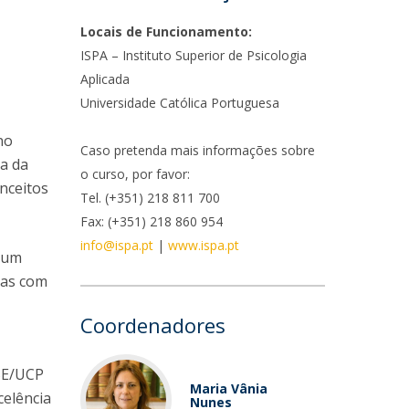
niciativas Nacionais
rogramas de Formação Avançada
icrocredenciais
Locais de Funcionamento:
Transform4Europe
ISPA – Instituto Superior de Psicologia
UCP2 Mental Health
Aplicada
UCP4SUCCESS
Universidade Católica Portuguesa
ontacts
no
Caso pretenda mais informações sobre
a da
o curso, por favor:
nceitos
Tel. (+351) 218 811 700
Fax: (+351) 218 860 954
info@ispa.pt
|
www.ispa.pt
m um
cias com
Coordenadores
SE/UCP
Maria Vânia
celência
Nunes