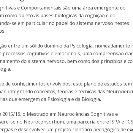
I
P
gnitivas e Comportamentais são uma área emergente do
M
m como objeto as bases biológicas da cognição e do
ndo-se em particular no papel do sistema nervoso nestes
os.
C
ação entre um sólido domínio da Psicologia, nomeadamente 
s processos cognitivos e emocionais, uma compreensão clar
onamento do sistema nervoso, bem como dos princípios e co
ogia.
ade de conhecimentos envolvidos, este plano de estudos te
inar, integrando conceitos, teorias e técnicas das Neurociên
rias que emergem da Psicologia e da Biologia.
vo 2015/16, o Mestrado em Neurociências Cognitivas e
ere-se no Neuroconsortium, uma parceria entre ISPA e FC
nergias e desenvolver um projeto científico pedagógico de ex