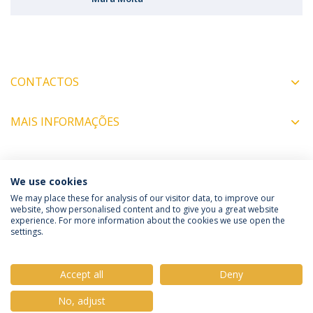
CONTACTOS
MAIS INFORMAÇÕES
COORDENADORES
We use cookies
We may place these for analysis of our visitor data, to improve our
website, show personalised content and to give you a great website
experience. For more information about the cookies we use open the
Política de Privacidade
Termos e Condições
settings.
Direitos do Titular dos Dados
Accept all
Deny
No, adjust
© 2026 Universidade Católica Portuguesa