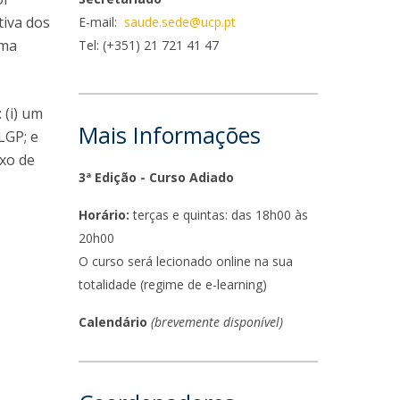
niciativas Nacionais
rogramas de Formação Avançada
tiva dos
E-mail:
saude.sede@ucp.pt
icrocredenciais
Transform4Europe
rma
Tel: (+351) 21 721 41 47
UCP2 Mental Health
UCP4SUCCESS
 (i) um
ontacts
Mais Informações
 LGP; e
exo de
3ª Edição - Curso Adiado
Horário:
terças e quintas: das 18h00 às
20h00
O curso será lecionado online na sua
totalidade (regime de e-learning)
Calendário
(brevemente disponível)