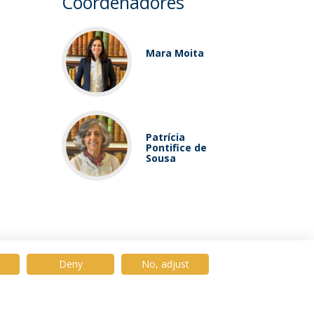
Coordenadores
Mara Moita
Patrícia
Pontifice de
Sousa
Deny
No, adjust