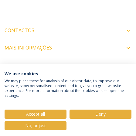
CONTACTOS
MAIS INFORMAÇÕES
COORDENADORES
We use cookies
We may place these for analysis of our visitor data, to improve our
website, show personalised content and to give you a great website
experience. For more information about the cookies we use open the
Política de Privacidade
Termos e Condições
settings.
Direitos do Titular dos Dados
Accept all
Deny
No, adjust
© 2026 Universidade Católica Portuguesa