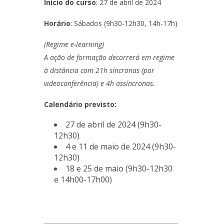
niciativas Nacionais
rogramas de Formação Avançada
Início do curso
: 27 de abril de 2024
icrocredenciais
Transform4Europe
Horário
: Sábados (9h30-12h30, 14h-17h)
UCP2 Mental Health
UCP4SUCCESS
(Regime e-learning)
A ação de formação decorrerá em regime
ontacts
à distância com 21h síncronas (por
videoconferência) e 4h assíncronas.
Calendário previsto:
27 de abril de 2024 (9h30-
12h30)
4 e 11 de maio de 2024 (9h30-
12h30)
18 e 25 de maio (9h30-12h30
e 14h00-17h00)