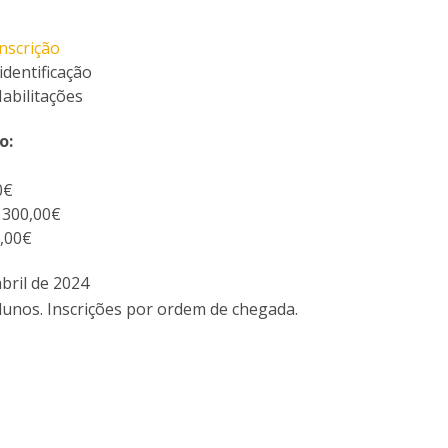
I
P
M
nscrição
dentificação
Habilitações
o:
C
0€
: 300,00€
5,00€
abril de 2024
alunos. Inscrições por ordem de chegada.