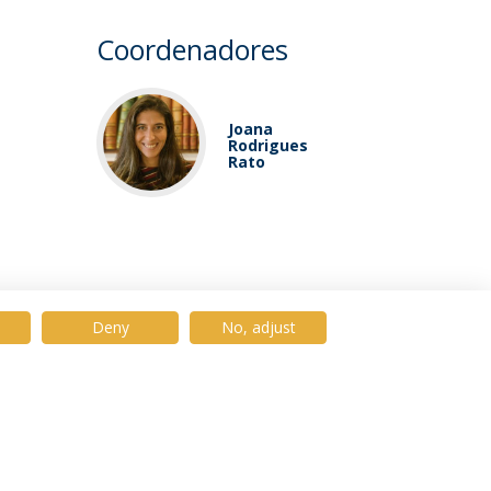
Coordenadores
Joana
Rodrigues
Rato
Deny
No, adjust
© 2026 Universidade Católica Portuguesa