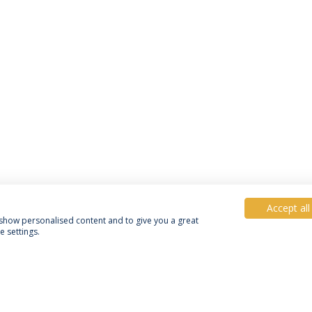
Accept all
, show personalised content and to give you a great
 settings.
Política de Privacidade
Termos e Condições
Direitos do Titular dos Dados