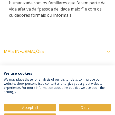
humanizada com os familiares que fazem parte da
vida afetiva da “pessoa de idade maior” e com os
cuidadores formais ou informais.
MAIS INFORMAÇÕES
COORDENADORES
We use cookies
We may place these for analysis of our visitor data, to improve our
website, show personalised content and to give you a great website
experience. For more information about the cookies we use open the
Política de Privacidade
Termos e Condições
settings.
Direitos do Titular dos Dados
Accept all
Deny