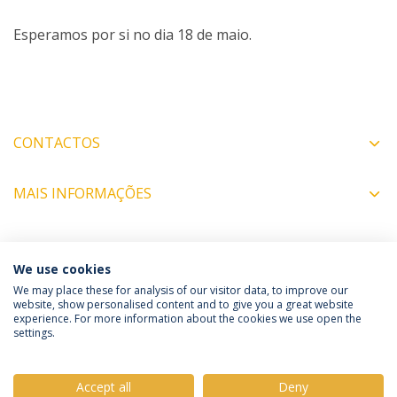
Esperamos por si no dia 18 de maio.
CONTACTOS
MAIS INFORMAÇÕES
COORDENADORES
We use cookies
We may place these for analysis of our visitor data, to improve our
website, show personalised content and to give you a great website
experience. For more information about the cookies we use open the
Política de Privacidade
Termos e Condições
settings.
Direitos do Titular dos Dados
Accept all
Deny