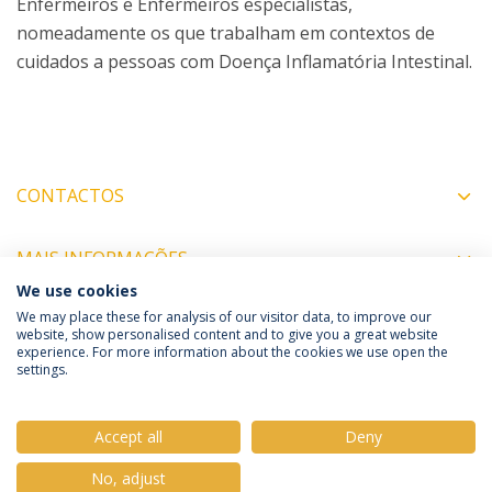
Enfermeiros e Enfermeiros especialistas,
nomeadamente os que trabalham em contextos de
cuidados a pessoas com Doença Inflamatória Intestinal.
CONTACTOS
MAIS INFORMAÇÕES
We use cookies
We may place these for analysis of our visitor data, to improve our
website, show personalised content and to give you a great website
experience. For more information about the cookies we use open the
Política de Privacidade
Termos e Condições
settings.
Direitos do Titular dos Dados
Accept all
Deny
No, adjust