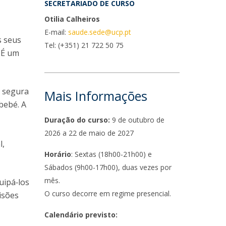
niciativas Nacionais
rogramas de Formação Avançada
SECRETARIADO DE CURSO
icrocredenciais
Otilia Calheiros
Transform4Europe
UCP2 Mental Health
E-mail:
saude.sede@ucp.pt
s seus
UCP4SUCCESS
Tel: (+351) 21 722 50 75
 É um
ontacts
s segura
Mais Informações
bebé. A
Duração do curso:
9 de outubro de
2026 a 22 de maio de 2027
l,
Horário
: Sextas (18h00-21h00) e
Sábados (9h00-17h00), duas vezes por
mês.
uipá‑los
O curso decorre em regime presencial.
isões
Calendário previsto: