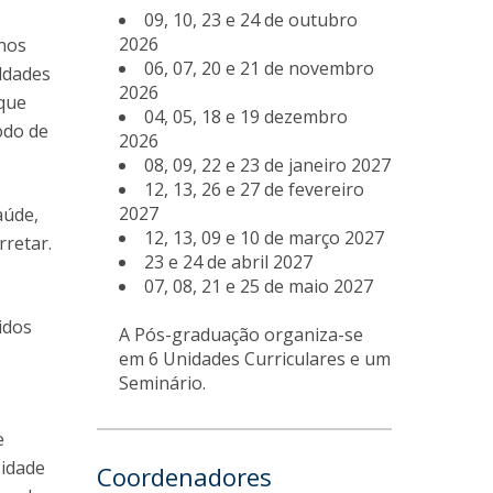
09, 10, 23 e 24 de outubro
2026
 nos
06, 07, 20 e 21 de novembro
uldades
2026
 que
04, 05, 18 e 19 dezembro
odo de
2026
08, 09, 22 e 23 de janeiro 2027
12, 13, 26 e 27 de fevereiro
2027
aúde,
12, 13, 09 e 10 de março 2027
rretar.
23 e 24 de abril 2027
07, 08, 21 e 25 de maio 2027
idos
A Pós-graduação organiza-se
em 6 Unidades Curriculares e um
Seminário.
e
sidade
Coordenadores