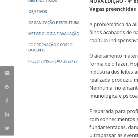
NOVA EDIÇÃO - 4ª ed
DESTINATÁRIOS
Vagas preenchidas
OBJETIVOS
ORGANIZAÇÃO E ESTRUTURA
A problemática da al
filhos acabados de n
METODOLOGIA E AVALIAÇÃO
capítulo indispensáv
COORDENAÇÃO E CORPO
DOCENTE
O aleitamento matern
PREÇO E INSCRIÇÃO 2026/27
forma de o fazer. Ho
indústria dos leites a
realizada produziu m
Nenhuma, no entanto,
imunológica e psicoaf
Preparada para profi
com conhecimentos e
fundamentadas, dand
ultrapassar as event