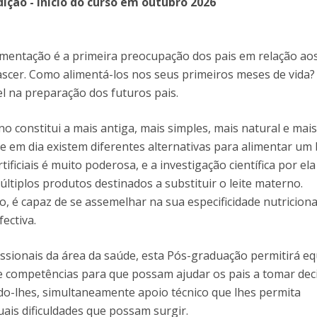
I
ição - Início do curso em outubro 2026
P
M
imentação é a primeira preocupação dos pais em relação ao
ascer. Como alimentá-los nos seus primeiros meses de vida?
el na preparação dos futuros pais.
C
o constitui a mais antiga, mais simples, mais natural e mai
je em dia existem diferentes alternativas para alimentar um 
rtificiais é muito poderosa, e a investigação científica por ela
últiplos produtos destinados a substituir o leite materno.
 é capaz de se assemelhar na sua especificidade nutriciona
ectiva.
ssionais da área da saúde, esta Pós-graduação permitirá eq
 competências para que possam ajudar os pais a tomar dec
o-lhes, simultaneamente apoio técnico que lhes permita
uais dificuldades que possam surgir.