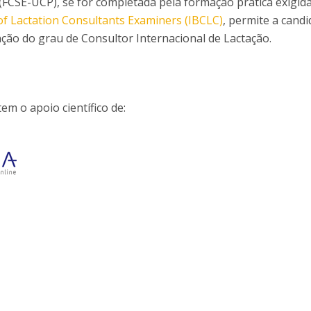
(FCSE-UCP), se for completada pela formação prática exigid
of Lactation Consultants Examiners (IBCLC)
, permite a cand
ão do grau de Consultor Internacional de Lactação.
em o apoio científico de: