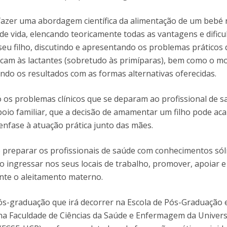
fazer uma abordagem científica da alimentação de um bebé
de vida, elencando teoricamente todas as vantagens e dific
seu filho, discutindo e apresentando os problemas práticos
cam às lactantes (sobretudo às primíparas), bem como o m
ndo os resultados com as formas alternativas oferecidas.
ó os problemas clínicos que se deparam ao profissional de s
poio familiar, que a decisão de amamentar um filho pode aca
nfase à atuação prática junto das mães.
e preparar os profissionais de saúde com conhecimentos sól
o ingressar nos seus locais de trabalho, promover, apoiar e
nte o aleitamento materno.
ós-graduação que irá decorrer na Escola de Pós-Graduação 
a Faculdade de Ciências da Saúde e Enfermagem da Univer