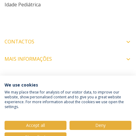
Idade Pediátrica
CONTACTOS
MAIS INFORMAÇÕES
COORDENADORES
We use cookies
We may place these for analysis of our visitor data, to improve our
website, show personalised content and to give you a great website
experience. For more information about the cookies we use open the
Política de Privacidade
Termos e Condições
settings.
Direitos do Titular dos Dados
Accept all
Deny