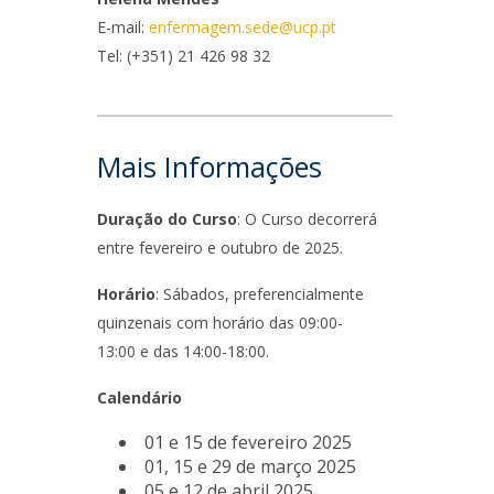
niciativas Nacionais
rogramas de Formação Avançada
E-mail:
enfermagem.sede@ucp.pt
icrocredenciais
Transform4Europe
Tel:
(+351) 21 426 98 32
UCP2 Mental Health
UCP4SUCCESS
ontacts
Mais Informações
Duração do Curso
: O Curso decorrerá
entre fevereiro e outubro de 2025.
Horário
: Sábados, preferencialmente
quinzenais com horário das 09:00-
13:00 e das 14:00-18:00.
Calendário
01 e 15 de fevereiro 2025
01, 15 e 29 de março 2025
05 e 12 de abril 2025