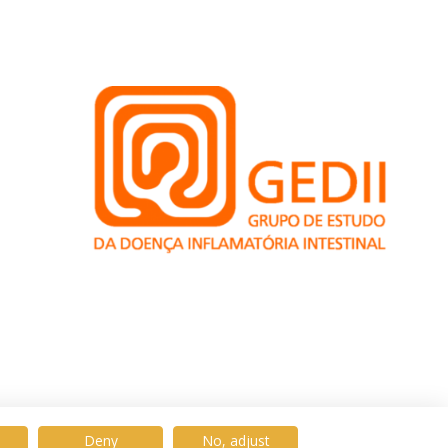
Deny
No, adjust