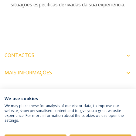
situações específicas derivadas da sua experiência.
CONTACTOS
MAIS INFORMAÇÕES
COORDENADORES
We use cookies
We may place these for analysis of our visitor data, to improve our
website, show personalised content and to give you a great website
experience. For more information about the cookies we use open the
Política de Privacidade
Termos e Condições
settings.
Direitos do Titular dos Dados