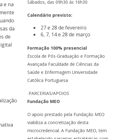
Sábados, das 09h30 às 16h30
va e na
emente
Calendário previsto:
quando
27 e 28 de fevereiro
osas da
6, 7, 14 e 28 de março
es de
igital
Formação 100% presencial
Escola de Pós-Graduação e Formação
Avançada Faculdade de Ciências da
Saúde e Enfermagem Universidade
Católica Portuguesa
PARCERIAS/APOIOS
alização
Fundação MEO
O apoio prestado pela Fundação MEO
viabiliza a concretização desta
mativa
microcredencial. A Fundação MEO, tem
estabelecido parcerias estratégicas com