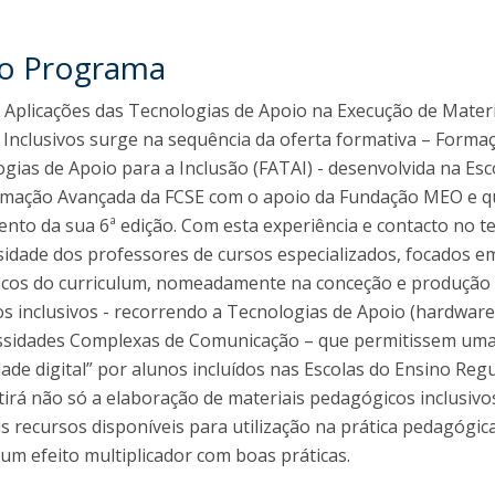
I
P
M
do Programa
 Aplicações das Tecnologias de Apoio na Execução de Mater
 Inclusivos surge na sequência da oferta formativa – Forma
C
ias de Apoio para a Inclusão (FATAI) - desenvolvida na Esc
mação Avançada da FCSE com o apoio da Fundação MEO e q
to da sua 6ª edição. Com esta experiência e contacto no t
idade dos professores de cursos especializados, focados e
ficos do curriculum, nomeadamente na conceção e produção
s inclusivos - recorrendo a Tecnologias de Apoio (hardware
ssidades Complexas de Comunicação – que permitissem um
ade digital” por alunos incluídos nas Escolas do Ensino Regu
irá não só a elaboração de materiais pedagógicos inclusiv
is recursos disponíveis para utilização na prática pedagógic
um efeito multiplicador com boas práticas.