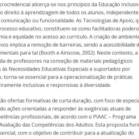
crocredencial alicerça-se nos princípios da Educação Inclusi
 o direito à aprendizagem de todos os alunos, independent
 comunicação ou funcionalidade. As Tecnologias de Apoio, 
ocesso educativo, constituem-se como facilitadoras poder
mia e equidade no acesso ao currículo. A criação de ambient
os implica a remoção de barreiras, sendo a acessibilidade d
mentais para tal (Booth e Ainscow, 2002). Neste contexto, a
ada de professores na conceção de materiais pedagógicos
s às Necessidades Educativas Especiais e suportados por
, torna-se essencial para a operacionalização de práticas
ramente inclusivas e responsivas à diversidade.
são ofertas formativas de curta duração, com foco de especi
ndo ações orientadas a responder às exigências atuais de
etências profissionais, de acordo com o PIAAC – Programa
 Avaliação das Competências dos Adultos. Esta proposta for
encial, com o objetivo de contribuir para a atualização do