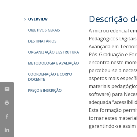
Descrição 
OVERVIEW
A microcredencial em
OBJETIVOS GERAIS
Pedagógicos Digitais
DESTINATÁRIOS
Avançada em Tecnolog
ORGANIZAÇÃO E ESTRUTURA
Pós-Graduação e For
encontra neste momen
METODOLOGIA E AVALIAÇÃO
percebeu-se a necess
COORDENAÇÃO E CORPO
aspetos mais especí
DOCENTE
materiais pedagógico
PREÇO E INSCRIÇÃO
software) para Nece
adequada “acessibilid
Esta formação permit
tornar estes materia
garantindo-se assim 