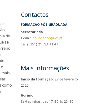
niciativas Nacionais
rogramas de Formação Avançada
icrocredenciais
Transform4Europe
Contactos
UCP2 Mental Health
UCP4SUCCESS
iais
FORMAÇÃO PÓS-GRADUADA
ção
Secretariado
ontacts
ola de
E-mail:
saude.sede@ucp.pt
ue se
Tel: (+351) 21 721 41 47
erreno
m
 de
Mais Informações
 e
a mais
lar.
Início da formação:
27 de fevereiro
os como
2026
a
Horário:
Sextas-feiras, das 17h30 às 20h30