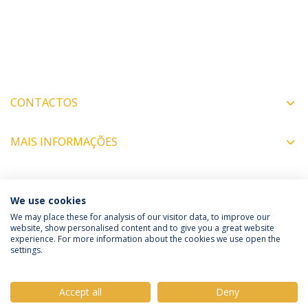
CONTACTOS
MAIS INFORMAÇÕES
COORDENADORES
We use cookies
We may place these for analysis of our visitor data, to improve our
website, show personalised content and to give you a great website
experience. For more information about the cookies we use open the
Política de Privacidade
Termos e Condições
settings.
Direitos do Titular dos Dados
Accept all
Deny