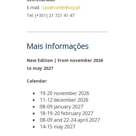
niciativas Nacionais
rogramas de Formação Avançada
E-mail:
saude.sede@ucp.pt
icrocredenciais
Transform4Europe
Tel: (+351) 21 721 41 47
UCP2 Mental Health
UCP4SUCCESS
ontacts
Mais Informações
New Edition | From november 2026
to may 2027
Calendar:
19-20 november 2026
11-12 december 2026
08-09 january 2027
18-19-20 february 2027
08-09 and 22-24 april 2027
14-15 may 2027