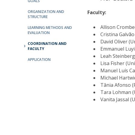
GOALS
ORGANIZATION AND
Faculty:
STRUCTURE
Allison Crombe
LEARNING METHODS AND
EVALUATION
Cristina Galvão
David Oliver (U
COORDINATION AND
Emmanuel Luyiri
FACULTY
Leah Steinberg
APPLICATION
Lisa Fisher (Un
Manuel Luís Ca
Michael Hartwic
Tânia Afonso (
Tara Lohman (U
Vanita Jassal (