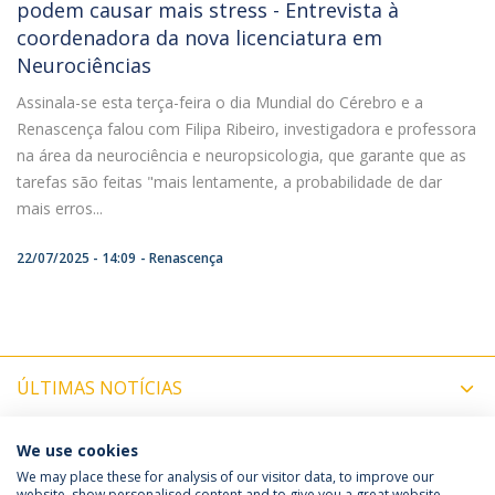
podem causar mais stress - Entrevista à
coordenadora da nova licenciatura em
Neurociências
Assinala-se esta terça-feira o dia Mundial do Cérebro e a
Renascença falou com Filipa Ribeiro, investigadora e professora
na área da neurociência e neuropsicologia, que garante que as
tarefas são feitas "mais lentamente, a probabilidade de dar
mais erros...
22/07/2025 - 14:09
Renascença
ÚLTIMAS NOTÍCIAS
PRÓXIMOS EVENTOS
We use cookies
We may place these for analysis of our visitor data, to improve our
website, show personalised content and to give you a great website