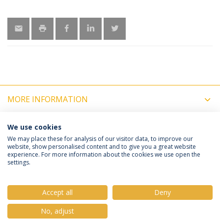
MORE INFORMATION
LATEST NEWS
We use cookies
We may place these for analysis of our visitor data, to improve our
website, show personalised content and to give you a great website
experience. For more information about the cookies we use open the
Política de Privacidade
Termos e Condições
settings.
Direitos do Titular dos Dados
Accept all
Deny
No, adjust
© 2026 Universidade Católica Portuguesa