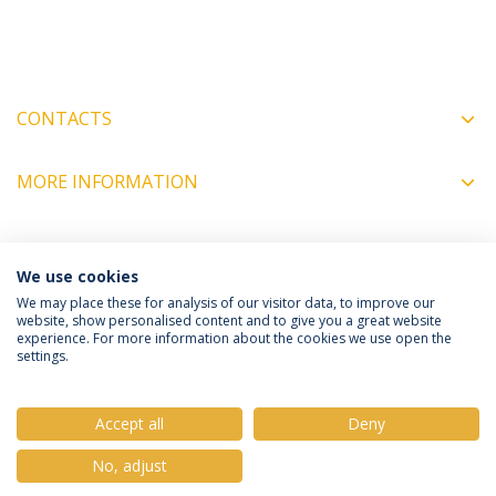
CONTACTS
MORE INFORMATION
COORDINATORS
We use cookies
We may place these for analysis of our visitor data, to improve our
website, show personalised content and to give you a great website
experience. For more information about the cookies we use open the
Política de Privacidade
Termos e Condições
settings.
Direitos do Titular dos Dados
Accept all
Deny
No, adjust
© 2026 Universidade Católica Portuguesa