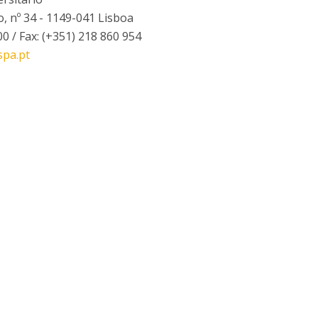
I
P
, nº 34 - 1149-041 Lisboa
M
00 / Fax: (+351) 218 860 954
spa.pt
C