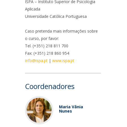
niciativas Nacionais
rogramas de Formação Avançada
ISPA – Instituto Superior de Psicologia
icrocredenciais
Aplicada
Transform4Europe
Universidade Católica Portuguesa
UCP2 Mental Health
UCP4SUCCESS
Caso pretenda mais informações sobre
o curso, por favor:
ontacts
Tel. (+351) 218 811 700
Fax: (+351) 218 860 954
info@ispa.pt
|
www.ispa.pt
Coordenadores
Maria Vânia
Nunes